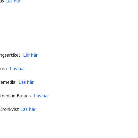
bas
Läs här
ungsartikel
Lär här
lerna
Läs här
cademedia
Läs här
esmedjan Balans
Läs här
 Kronkvist
Läs här