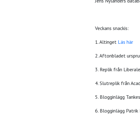
Jens Nylanders data
Veckans snackis:
1. Altinget
Läs här
2. Aftonbladet urspr
3. Replik från Libera
4. Slutreplik från A
5. Blogginlägg Tank
6. Blogginlägg Patrik