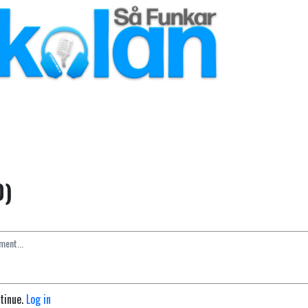
0)
ntinue.
Log in