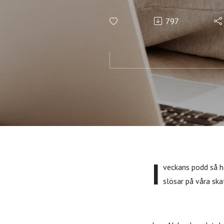
797
I
veckans podd så h
slösar på våra s